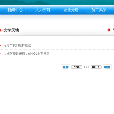
新闻中心
人力资源
企业党建
员工风采
文学天地
元宵节我们这样度过
巾帼何须让须眉，创业路上竞风流
1 / 1