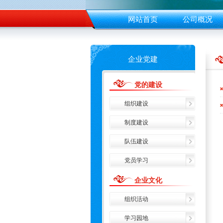
网站首页
公司概况
企业党建
党的建设
组织建设
制度建设
队伍建设
党员学习
企业文化
组织活动
学习园地