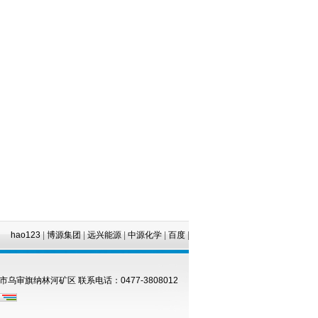
o123
|
博源集团
|
远兴能源
|
中源化学
|
百度
|
新浪网
|
搜狐网
|
新华网
|
环球网
|
中国
乌审旗纳林河矿区 联系电话：0477-3808012