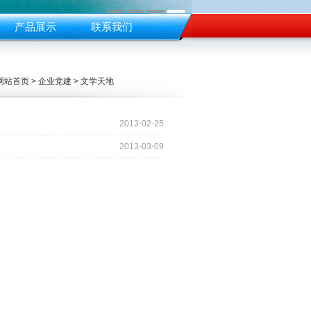
产品展示
联系我们
网站首页 > 企业党建 > 文学天地
2013-02-25
2013-03-09