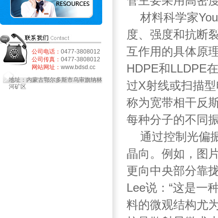
管主要采用高密
材料科学家Youn
度、强度和抗断
互作用的具体原
公司电话：
0477-3808012
公司传真：
0477-3808012
HDPE和LLD
网站网址：
www.bdsd.cc
地址：内蒙古鄂尔多斯市乌审旗纳林
过X射线或扫描型电
河矿区
称为宽带相干反斯
每种分子的不同
通过控制光偏振
晶向。例如，图片
更向中央部分靠
Lee说：“这是
料的微观结构尤为