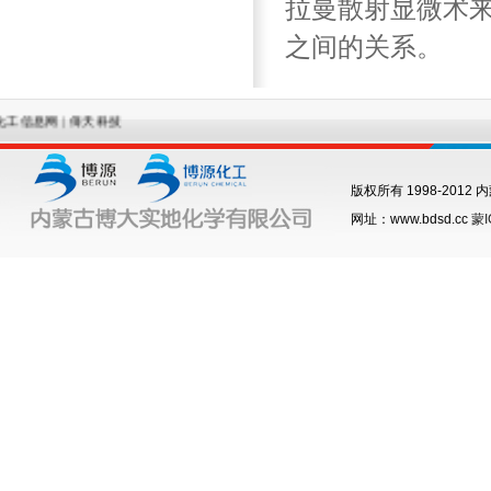
拉曼散射显微术
之间的关系。
信息网
|
倚天科技
版权所有 1998-201
网址：www.bdsd.cc
蒙I