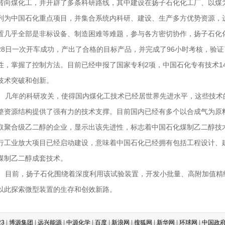
转向煤化工，并开辟了多条科研路线，其中建设在扬子石化化工厂、以煤
列为中国石化重点项目，并集合系统内科研、建设、生产多方优势资源，
置几乎全部是非标设备、制造困难等难题，参与各方密切协作，扬子石化化
28日一次开车成功，产出了合格的目标产品，并完成了96小时考核，验
性，掌握了控制方法。目前已经申报了国家专利2项，中国石化专有技术1
技术突破和创新。
几年的科研攻关，使得国内煤化工技术已经居世界先进水平，这些技术
整资源结构提供了强有力的技术支撑。目前国内已经有多个以合成气为原
取聚合级乙二醇的企业，显示出该先进性，标志着中国石化煤制乙二醇技
行工业放大项目已经启动建设，意味着中国石化已经拥有包括工程设计、
煤制乙二醇成套技术。
目前，扬子石化围绕着深度利用该试验装置，开发小批量、高附加值精
以此探索微型装置的生存和创效新路。
集团
|
远兴能源
|
中源化学
|
百度
|
新浪网
|
搜狐网
|
新华网
|
环球网
|
中国政府网
|
中国