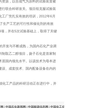
为资源，以合成气为原料的试验装置被
进行联合科研攻关。项目组克服试验装
工厂凭扎实有效的培训，2012年6月
证了生产工艺的可行性和催化剂的有效
4项，并在5次试验基础上，取得了关键
的开发与不断成熟，为国内石化产业调
料制取乙二醇项目，扬子石化是首家制
术居国内领先水平。以该技术为母本进
建设、成套技术、国内配备设备在内的
细化工产品的科研活动正在进行中，并
石化新闻网
|
中国能源信息网
|
中国化工信息网
|
倚天科技