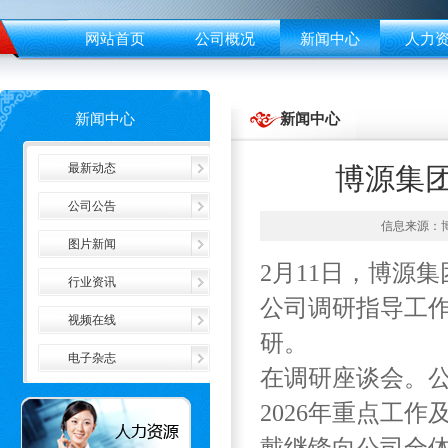
网站首页
公司概况
新闻中心
人力
新闻中心
新闻中心
最新动态
博源集
公司公告
信息来源：博大
图片新闻
2
月
11
日，博源集
行业资讯
公司调研指导工
视频在线
研。
电子杂志
在
调研座谈会。
2026年
重点工作