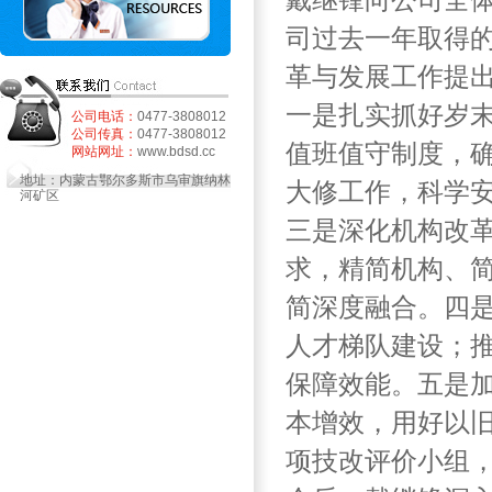
戴继锋向公司全
司过去一年取得
革与发展工作提
一是扎实抓好岁
公司电话：
0477-3808012
公司传真：
0477-3808012
值班值守制度，
网站网址：
www.bdsd.cc
地址：内蒙古鄂尔多斯市乌审旗纳林
大修工作，科学
河矿区
三是深化机构改
求，精简机构、
简深度融合。四
人才梯队建设；
保障效能。五是
本增效，用好以
项技改评价小组