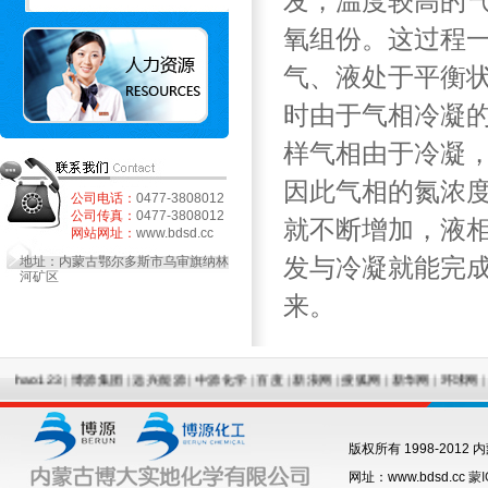
发，温度较高的
氧组份。这过程
气、液处于平衡
时由于气相冷凝
样气相由于冷凝
因此气相的氮浓
公司电话：
0477-3808012
公司传真：
0477-3808012
就不断增加，液
网站网址：
www.bdsd.cc
发与冷凝就能完成
地址：内蒙古鄂尔多斯市乌审旗纳林
河矿区
来。
o123
|
博源集团
|
远兴能源
|
中源化学
|
百度
|
新浪网
|
搜狐网
|
新华网
|
环球网
|
中国
版权所有 1998-201
网址：www.bdsd.cc
蒙I