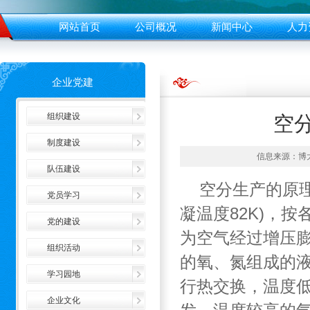
网站首页
公司概况
新闻中心
人力
企业党建
组织建设
空
制度建设
信息来源：博大实
队伍建设
空分生产的原理
党员学习
凝温度82K)，
党的建设
为空气经过增压
组织活动
的氧、氮组成的
学习园地
行热交换，温度
企业文化